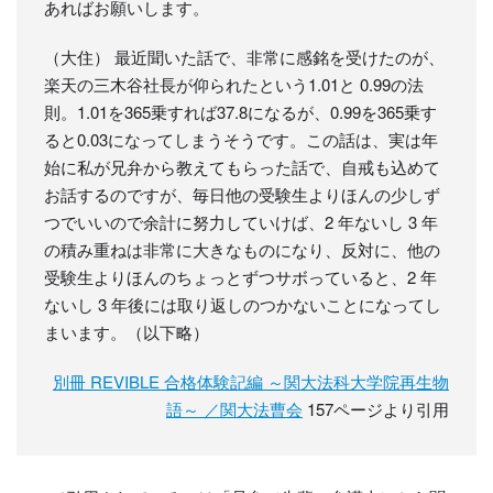
あればお願いします。
（大住） 最近聞いた話で、非常に感銘を受けたのが、
楽天の三木谷社長が仰られたという1.01と 0.99の法
則。1.01を365乗すれば37.8になるが、0.99を365乗す
ると0.03になってしまうそうです。この話は、実は年
始に私が兄弁から教えてもらった話で、自戒も込めて
お話するのですが、毎日他の受験生よりほんの少しず
つでいいので余計に努力していけば、2 年ないし 3 年
の積み重ねは非常に大きなものになり、反対に、他の
受験生よりほんのちょっとずつサボっていると、2 年
ないし 3 年後には取り返しのつかないことになってし
まいます。（以下略）
別冊 REVIBLE 合格体験記編 ～関大法科大学院再生物
語～ ／関大法曹会
157ページより引用