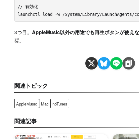
// 有効化

launchctl load -w /System/Library/LaunchAgents/c
3つ目。
AppleMusic以外の用途でも再生ボタンが使
奨。
関連トピック
AppleMusic
Mac
noTunes
関連記事