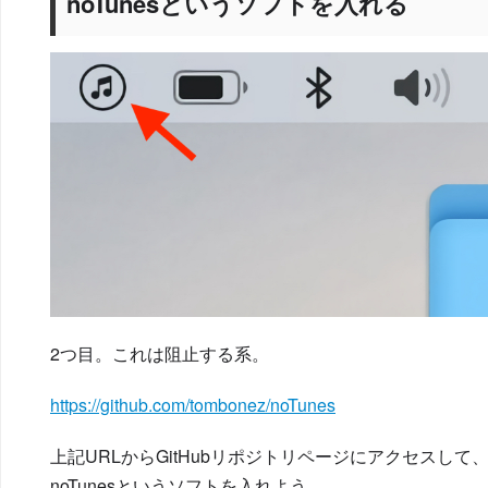
noTunesというソフトを入れる
2つ目。これは阻止する系。
https://github.com/tombonez/noTunes
上記URLからGitHubリポジトリページにアクセスして、【Di
noTunesというソフトを入れよう。