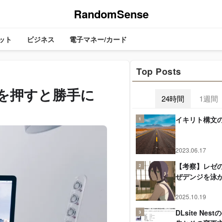
RandomSense
ット
ビジネス
電子マネー/カード
Top Posts
ーを押すと勝手に
24時間
1週間
イキリト構文
1
2023.06.17
【考察】レゼ
2
ぜデンジを泳
2025.10.19
DLsite Ne
3