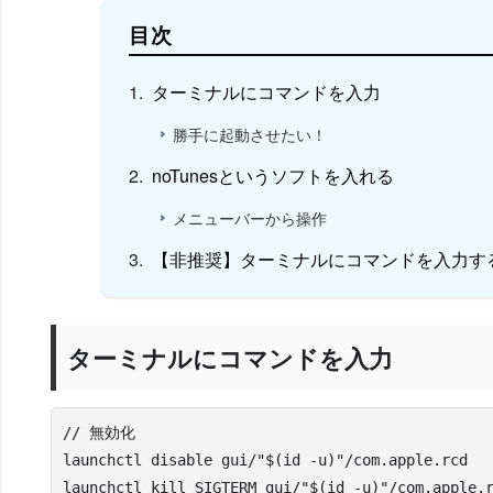
目次
ターミナルにコマンドを入力
勝手に起動させたい！
noTunesというソフトを入れる
メニューバーから操作
【非推奨】ターミナルにコマンドを入力す
ターミナルにコマンドを入力
// 無効化

launchctl disable gui/"$(id -u)"/com.apple.rcd

launchctl kill SIGTERM gui/"$(id -u)"/com.apple.