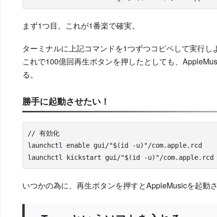
まず1つ目。これが1番楽で確実。
ターミナルに上記コマンドを
1つずつコピペ
して実行し
これで100億回再生ボタンを押したとしても、AppleMu
る。
勝手に起動させたい！
// 有効化

launchctl enable gui/"$(id -u)"/com.apple.rcd

launchctl kickstart gui/"$(id -u)"/com.apple.rcd
いつかの為に、再生ボタンを押すとAppleMusicを起