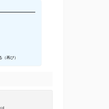
る（再び）
rcd