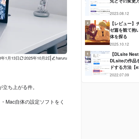
先とその変更
2023.08.12
【レビュー】チ
4
ゼ篇を観て抱い
体を探る
2025.10.12
【DLsite N
5
23年1月13日
2025年10月2日
haruru
DLsiteの作
ドする方法【e
2022.07.09
icが立ち上がる件。
プリ・Mac自体の設定ソフトをく