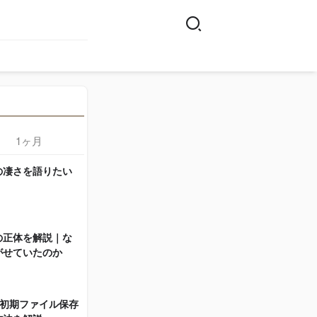
1ヶ月
の凄さを語りたい
イキリト構文の凄さを語りたい
1
2023.06.17
の正体を解説｜な
DLsite Nestの初期ファイル保存
2
がせていたのか
先とその変更方法を解説
2023.08.12
stの初期ファイル保存
【実例】V NEOBANKデビット
3