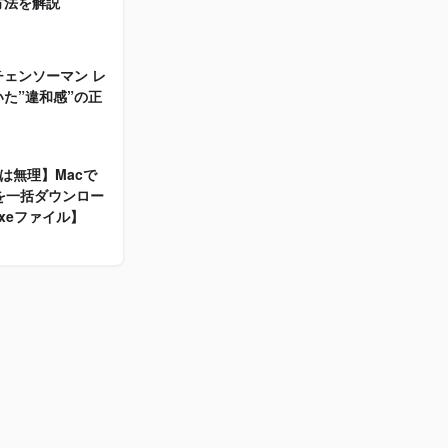
方法を解説
にポイント対象外はある？付与
日はいつ？
2025.10.27
ェンソーマン レ
【考察】レゼの正体を解説｜な
4
た”違和感”の正
ぜデンジを泳がせていたのか
2025.10.19
estは無理】Macで
【レビュー】チェンソーマン レ
5
品を一括ダウンロー
ゼ篇を観て抱いた”違和感”の正
xeファイル】
体を探る
2025.10.12