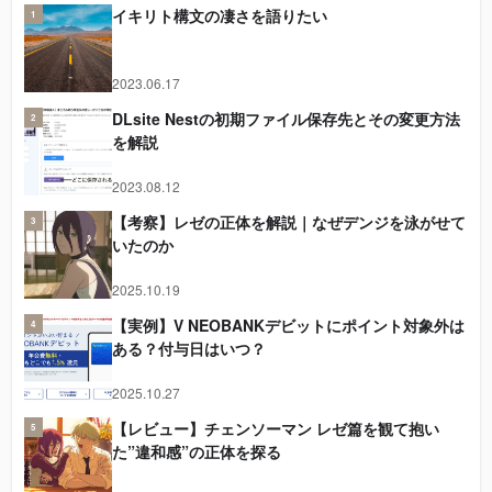
イキリト構文の凄さを語りたい
1
2023.06.17
DLsite Nestの初期ファイル保存先とその変更方法
2
を解説
2023.08.12
【考察】レゼの正体を解説｜なぜデンジを泳がせて
3
いたのか
2025.10.19
【実例】V NEOBANKデビットにポイント対象外は
4
ある？付与日はいつ？
2025.10.27
【レビュー】チェンソーマン レゼ篇を観て抱い
5
た”違和感”の正体を探る