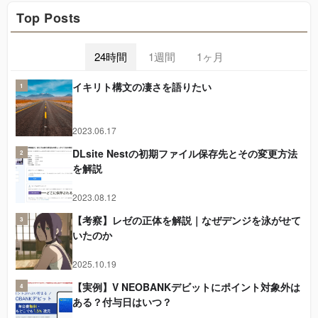
Top Posts
24時間
1週間
1ヶ月
イキリト構文の凄さを語りたい
1
2023.06.17
DLsite Nestの初期ファイル保存先とその変更方法
2
を解説
2023.08.12
【考察】レゼの正体を解説｜なぜデンジを泳がせて
3
いたのか
2025.10.19
【実例】V NEOBANKデビットにポイント対象外は
4
ある？付与日はいつ？