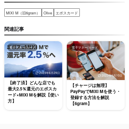
MIXI M（旧6gram）
Olive
エポスカード
関連記事
電子マネー/カード
電子マネー/カード
2023年6月29日
2023年1月10日
【終了済】どんな店でも
【チャージは無理】
最大2.5％還元のエポスカ
PayPayでMIXI Mを使う・
ード×MIXI Mを解説【使い
登録する方法を解説
方】
【6gram】