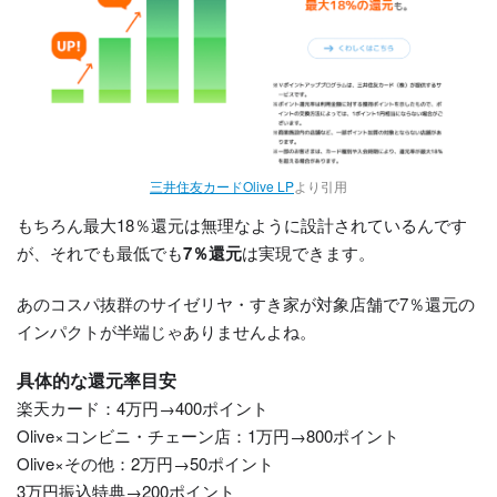
三井住友カードOlive LP
より引用
もちろん最大18％還元は無理なように設計されているんです
が、それでも最低でも
7％還元
は実現できます。
あのコスパ抜群のサイゼリヤ・すき家が対象店舗で7％還元の
インパクトが半端じゃありませんよね。
具体的な還元率目安
楽天カード：4万円→400ポイント
Olive×コンビニ・チェーン店：1万円→800ポイント
Olive×その他：2万円→50ポイント
3万円振込特典→200ポイント