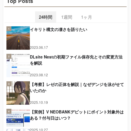
Top Posts
24時間
1週間
1ヶ月
イキリト構文の凄さを語りたい
1
2023.06.17
DLsite Nestの初期ファイル保存先とその変更方法
2
を解説
2023.08.12
【考察】レゼの正体を解説｜なぜデンジを泳がせて
3
いたのか
2025.10.19
【実例】V NEOBANKデビットにポイント対象外は
4
ある？付与日はいつ？
2025.10.27