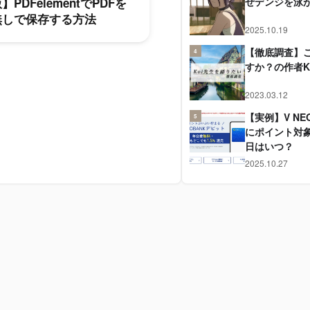
PDFelementでPDFを
ぜデンジを泳
無しで保存する方法
2025.10.19
【徹底調査】
4
すか？の作者K
2023.03.12
【実例】V NE
5
にポイント対
日はいつ？
2025.10.27