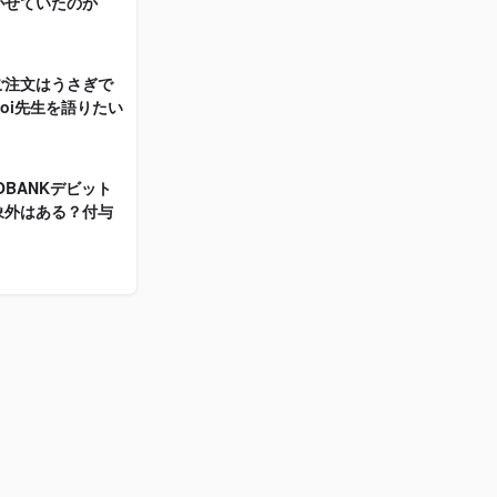
がせていたのか
ぜデンジを泳がせていたのか
2025.10.19
ご注文はうさぎで
【実例】V NEOBANKデビット
4
oi先生を語りたい
にポイント対象外はある？付与
日はいつ？
2025.10.27
OBANKデビット
【レビュー】チェンソーマン レ
5
象外はある？付与
ゼ篇を観て抱いた”違和感”の正
体を探る
2025.10.12