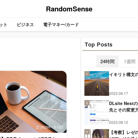
RandomSense
ット
ビジネス
電子マネー/カード
Top Posts
24時間
1週間
イキリト構文
1
2023.06.17
DLsite Ne
2
先とその変更
2023.08.12
2023年1月13日
【考察】レゼ
3