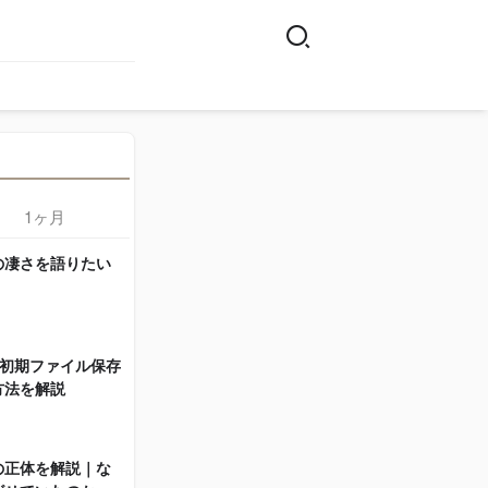
1ヶ月
の凄さを語りたい
イキリト構文の凄さを語りたい
1
2023.06.17
stの初期ファイル保存
DLsite Nestの初期ファイル保存
2
方法を解説
先とその変更方法を解説
2023.08.12
の正体を解説｜な
【考察】レゼの正体を解説｜な
3